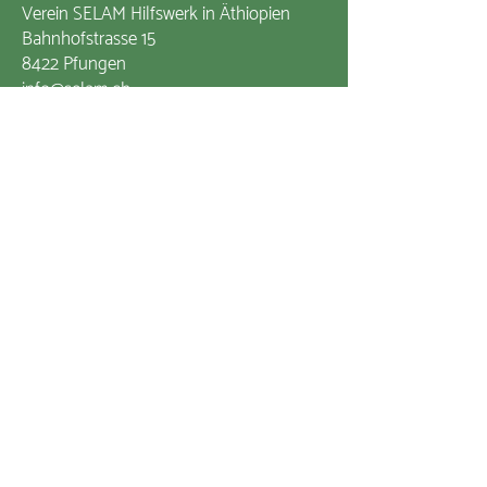
Verein SELAM Hilfswerk in Äthiopien
Bahnhofstrasse 15
8422 Pfungen
info@selam.ch
+41 52 315 32 70
Zum Kontaktformular
Impressum
Datenschutzerklärung
Mitglied von