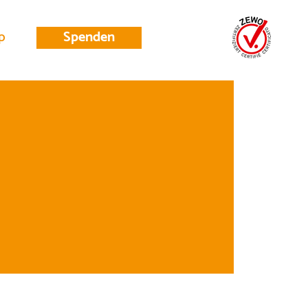
p
Spenden