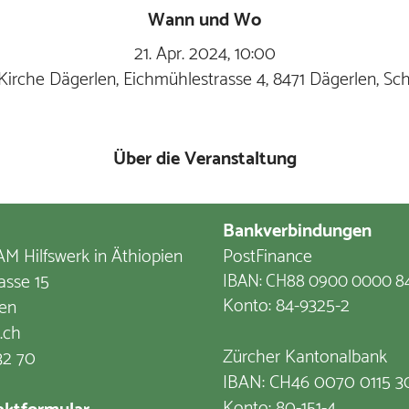
Wann und Wo
21. Apr. 2024, 10:00
 Kirche Dägerlen, Eichmühlestrasse 4, 8471 Dägerlen, Sc
Über die Veranstaltung
Bankverbindungen
M Hilfswerk in Äthiopien
PostFinance
asse 15
IBAN: CH88 0900 0000 8
Konto: 84-9325-2
en
.ch
Zürcher Kantonalbank
32 70
IBAN: CH46 0070 0115 3
Konto: 80-151-4