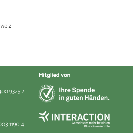
hweiz
Mitglied von
400 9325 2
003 1190 4