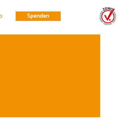
p
Spenden