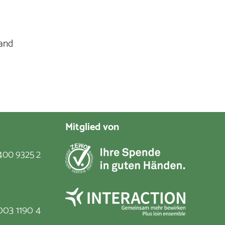
land
Mitglied von
400 9325 2
003 1190 4