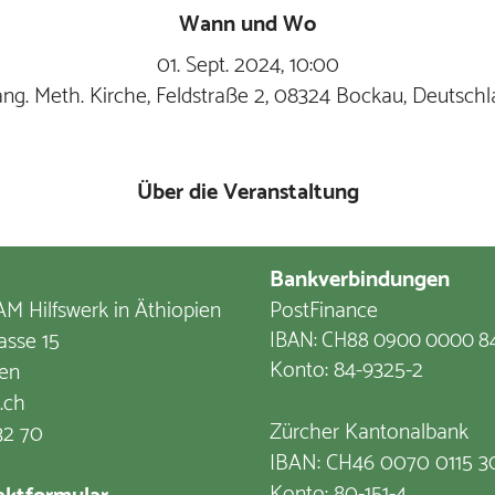
Wann und Wo
01. Sept. 2024, 10:00
ng. Meth. Kirche, Feldstraße 2, 08324 Bockau, Deutsch
Über die Veranstaltung
Bankverbindungen
M Hilfswerk in Äthiopien
PostFinance
asse 15
IBAN: CH88 0900 0000 8
Konto: 84-9325-2
en
.ch
Zürcher Kantonalbank
32 70
IBAN: CH46 0070 0115 3
Konto: 80-151-4