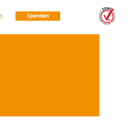
p
Spenden