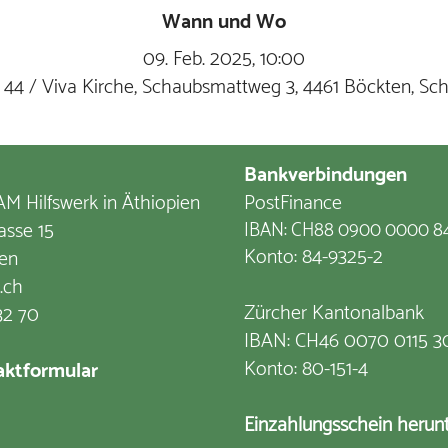
Wann und Wo
09. Feb. 2025, 10:00
 44 / Viva Kirche, Schaubsmattweg 3, 4461 Böckten, Sc
Bankverbindungen
M Hilfswerk in Äthiopien
PostFinance
asse 15
IBAN: CH88 0900 0000 8
Konto: 84-9325-2
en
.ch
Zürcher Kantonalbank
32 70
IBAN: CH46 0070 0115 3
Konto: 80-151-4
ktformular
Einzahlungsschein herun