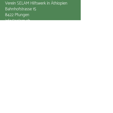
Verein SELAM Hilfswerk in Äthiopien
Bahnhofstrasse 15
8422 Pfungen
info@selam.ch
+41 52 315 32 70
Zum Kontaktformular
Impressum
Datenschutzerklärung
Mitglied von