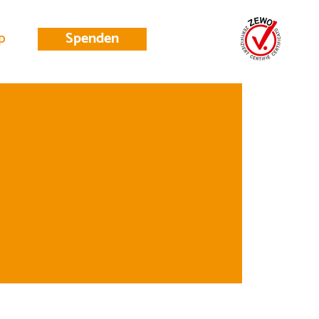
p
Spenden