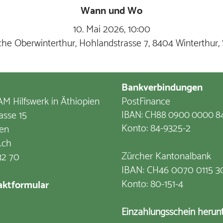
Wann und Wo
10. Mai 2026, 10:00
rche Oberwinterthur, Hohlandstrasse 7, 8404 Winterthur,
Bankverbindungen
M Hilfswerk in Äthiopien
PostFinance
asse 15
IBAN: CH88 0900 0000 8
Konto: 84-9325-2
en
.ch
Zürcher Kantonalbank
32 70
IBAN: CH46 0070 0115 3
Konto: 80-151-4
ktformular
Einzahlungsschein herun