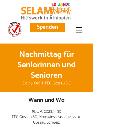
Spenden
Nachmittag für
Seniorinnen und
Senioren
Do., 19. Okt.
  |  
FEG Gossau SG
Wann und Wo
19. Okt. 2023, 14:30
FEG Gossau SG, Mooswiesstrasse 32, 9200
Gossau, Schweiz