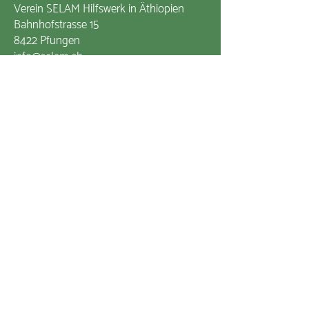
Verein SELAM Hilfswerk in Äthiopien
Bahnhofstrasse 15
8422 Pfungen
info@selam.ch
+41 52 315 32 70
Zum Kontaktformular
Impressum
Datenschutzerklärung
Mitglied von