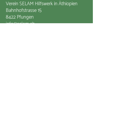
Verein SELAM Hilfswerk in Äthiopien
Bahnhofstrasse 15
8422 Pfungen
info@selam.ch
+41 52 315 32 70
Zum Kontaktformular
Impressum
Datenschutzerklärung
Mitglied von