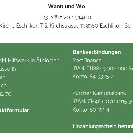
Wann und Wo
23. März 2022, 14:00
 Kirche Eschlikon TG, Kirchstrasse 11, 8360 Eschlikon, Sc
Bankverbindungen
M Hilfswerk in Äthiopien
PostFinance
asse 15
IBAN: CH88 0900 0000 8
Konto: 84-9325-2
en
.ch
Zürcher Kantonalbank
32 70
IBAN: CH46 0070 0115 3
Konto: 80-151-4
ktformular
Einzahlungsschein herun