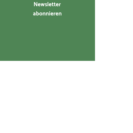
Newsletter
abonnieren
2024 Verein Hilfswerk SELAM in Äthiopien
Kontakt
Verein SELAM Hilfswerk in Äthiopien
Bahnhofstrasse 15
8422 Pfungen
info@selam.ch