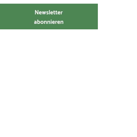
Newsletter
abonnieren
2024 Verein Hilfswerk SELAM in Äthiopien
Kontakt
Verein SELAM Hilfswerk in Äthiopien
Bahnhofstrasse 15
8422 Pfungen